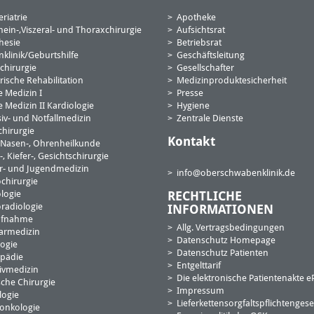
riatrie
Apotheke
mein-,Viszeral- und Thoraxchirurgie
Aufsichtsrat
hesie
Betriebsrat
nklinik/Geburtshilfe
Geschäftsleitung
chirurgie
Gesellschafter
rische Rehabilitation
Medizinproduktesicherheit
e Medizin I
Presse
 Medizin II Kardiologie
Hygiene
siv- und Notfallmedizin
Zentrale Dienste
hirurgie
Kontakt
, Nasen-, Ohrenheilkunde
 Kiefer-, Gesichtschirurgie
r- und Jugendmedizin
info@oberschwabenklinik
.de
chirurgie
logie
RECHTLICHE
radiologie
INFORMATIONEN
ufnahme
Allg. Vertragsbedingungen
armedizin
Datenschutz Homepage
ogie
Datenschutz Patienten
pädie
Entgelttarif
tivmedizin
Die elektronische Patientenakte e
sche Chirurgie
Impressum
logie
Lieferkettensorgfaltspflichtengese
onkologie