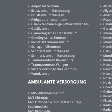
Adipositaszentrum
Akutge
Brustzentrum Ravensburg
Allge
Brustzentrum Wangen
Anäst
Frühgeborenenzentrum
Fraue
GelenkZentrum Allgäu-Oberschwaben
Gefäß
Gefäßzentrum
Geriat
Gynäkologisches Krebszentrum
Inner
Onkologisches Zentrum
Innere
Prostatakarzinomzentrum
Inten
Schlaganfallzentrum
Handc
Schmerzzentrum Wangen
Hals-
Schmerzzentrum Ravensburg
Mund-,
Traumazentrum Ravensburg
Kinde
Traumazentrum Wangen
Neuro
Viszeralonkologisches Zentrum
Neuro
Wundzentrum
Neuro
Nota
AMBULANTE VERSORGUNG
Nukle
Onkol
Ortho
MVZ Allgemeinmedizin
Pallia
MVZ Chirurgie
Plasti
MVZ Orthopädie und Unfallchirurgie,
Radio
Sportmedizin
Radio
MVZ Radiologie