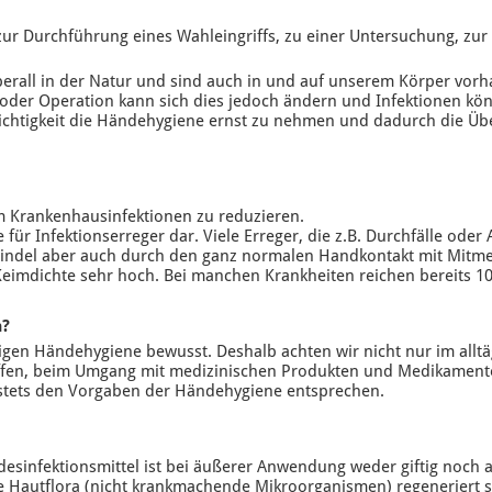
 zur Durchführung eines Wahleingriffs, zu einer Untersuchung, zu
berall in der Natur und sind auch in und auf unserem Körper vo
er Operation kann sich dies jedoch ändern und Infektionen könne
Wichtigkeit die Händehygiene ernst zu nehmen und dadurch die Üb
 Krankenhausinfektionen zu reduzieren.
 für Infektionserreger dar. Viele Erreger, die z.B. Durchfälle o
indel aber auch durch den ganz normalen Handkontakt mit Mitme
Keimdichte sehr hoch. Bei manchen Krankheiten reichen bereits 
h?
ltigen Händehygiene bewusst. Deshalb achten wir nicht nur im allt
fen, beim Umgang mit medizinischen Produkten und Medikamente
 stets den Vorgaben der Händehygiene entsprechen.
edesinfektionsmittel ist bei äußerer Anwendung weder giftig noch a
e Hautflora (nicht krankmachende Mikroorganismen) regeneriert si