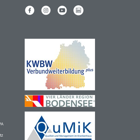
PA
tz