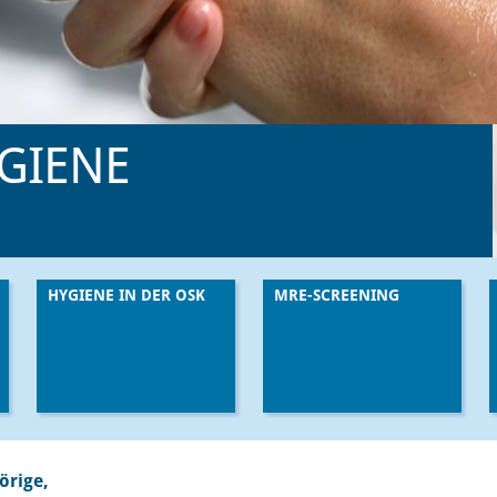
GIENE
HYGIENE IN DER OSK
MRE-SCREENING
örige,