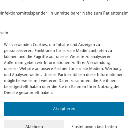
infektionsmittelspender in unmittelbarer Nähe zum Patientenzi
sein.
infektionsmittel zu benutzen, um Ihre Hände vollständig zu bene
Wir verwenden Cookies, um Inhalte und Anzeigen zu
nach dem Ablaufschema (s.o.) für
mindestens 30 Sekunden
. Sofe
personalisieren, Funktionen für soziale Medien anbieten zu
stliche Desinfektionsmittel verdunstet ist.
können und die Zugriffe auf unsere Website zu analysieren.
Außerdem geben wir Informationen zu Ihrer Verwendung
unserer Website an unsere Partner für soziale Medien, Werbung
und Analysen weiter. Unsere Partner führen diese Informationen
möglicherweise mit weiteren Daten zusammen, die Sie ihnen
bereitgestellt haben oder die Sie im Rahmen Ihrer Nutzung der
Dienste gesammelt haben.
Akzeptieren
Ablehnen
Einstellungen bearbeiten