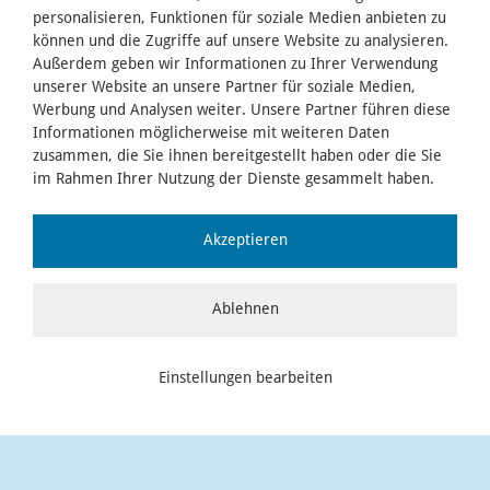
Am Freitag, den 18. September 2026, wird um 16 Uhr
personalisieren, Funktionen für soziale Medien anbieten zu
wieder ein besonderer Gottesdienst in der
Kapelle des St.
können und die Zugriffe auf unsere Website zu analysieren.
Elisabethen-Klinikums
gefeiert.
Außerdem geben wir Informationen zu Ihrer Verwendung
Unter der Überschrift:
Wie eine Sonnenblume – dem Licht
unserer Website an unsere Partner für soziale Medien,
zugewandt
laden vertraute Lieder zum Mitsingen ein.
Werbung und Analysen weiter. Unsere Partner führen diese
Anschauliche Gedanken, einfache Sprache, Gesten der
Informationen möglicherweise mit weiteren Daten
Zuwendung und des Segens sind weitere Elemente des
Gottesdienstes. In Form und Dauer ist der Gottesdienst auf
zusammen, die Sie ihnen bereitgestellt haben oder die Sie
Menschen mit einer demenziellen Erkrankung abgestimmt.
im Rahmen Ihrer Nutzung der Dienste gesammelt haben.
Eingeladen sind jedoch alle, die Freude an einem solchen
Gottesdienst haben, ganz gleich, ob sie Menschen mit einer
dementiellen Erkran-kung begleiten, selbst erkrankt sind
Akzeptieren
oder einfach gerne diesen Gottesdienst mitfei-ern möchten.
Ablehnen
16:00 Uhr | St. Elisabethen-Klinikum Ravensburg
Einstellungen bearbeiten
07
OKT, '26
Onko-Treff