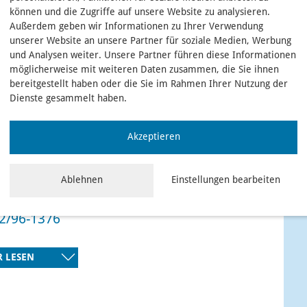
können und die Zugriffe auf unsere Website zu analysieren.
riat der Klinik für Anästhesie
Außerdem geben wir Informationen zu Ihrer Verwendung
2 96-1376
unserer Website an unsere Partner für soziale Medien, Werbung
und Analysen weiter. Unsere Partner führen diese Informationen
möglicherweise mit weiteren Daten zusammen, die Sie ihnen
IL SENDEN
bereitgestellt haben oder die Sie im Rahmen Ihrer Nutzung der
Dienste gesammelt haben.
Name,
name:*
Akzeptieren
Straße:
 Hofer
Ablehnen
Einstellungen bearbeiten
eitzahl:
riat der Klinik für Anästhesie
2/96-1376
Ort:
Land:
 LESEN
lefon: