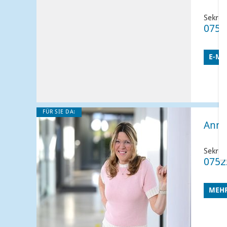
Sekreta
0752
E-MA
Vor
FÜR SIE DA:
Anne
Postl
Sekreta
0752
MEHR
Te