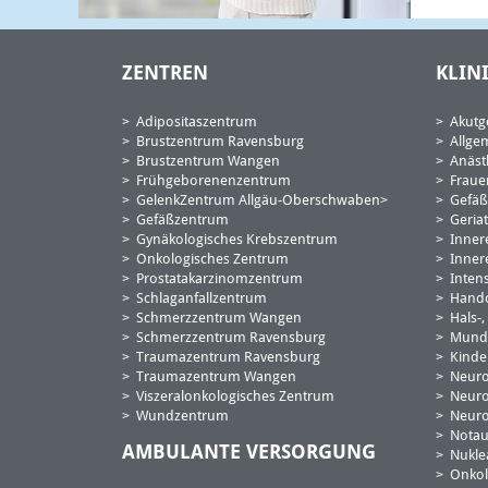
ZENTREN
KLIN
E
Adipositaszentrum
Akutge
Brustzentrum Ravensburg
Allge
Mitt
Brustzentrum Wangen
Anäst
Frühgeborenenzentrum
Fraue
GelenkZentrum Allgäu-Oberschwaben
Gefäß
Gefäßzentrum
Geriat
Gynäkologisches Krebszentrum
Inner
Onkologisches Zentrum
Innere
Prostatakarzinomzentrum
Inten
Schlaganfallzentrum
Handc
Schmerzzentrum Wangen
Hals-
Schmerzzentrum Ravensburg
Mund-,
Traumazentrum Ravensburg
Kinde
Traumazentrum Wangen
Neuro
Viszeralonkologisches Zentrum
Neuro
Wundzentrum
Neuro
Nota
AMBULANTE VERSORGUNG
Nukle
Onkol