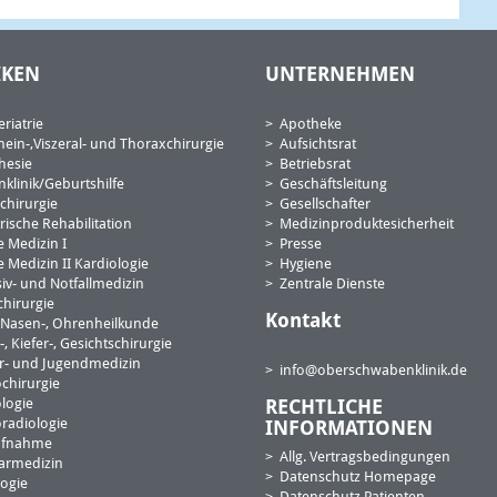
Fax:
IKEN
UNTERNEHMEN
-Mail:*
riatrie
Apotheke
Ihre
mein-,Viszeral- und Thoraxchirurgie
Aufsichtsrat
eilung:
hesie
Betriebsrat
nklinik/Geburtshilfe
Geschäftsleitung
chirurgie
Gesellschafter
rische Rehabilitation
Medizinproduktesicherheit
e Medizin I
Presse
 Medizin II Kardiologie
Hygiene
siv- und Notfallmedizin
Zentrale Dienste
hirurgie
Kontakt
, Nasen-, Ohrenheilkunde
 Kiefer-, Gesichtschirurgie
r- und Jugendmedizin
HINWEIS
info@oberschwabenklinik
.de
chirurgie
Die Kommunikation per E-Mail und
logie
RECHTLICHE
Kontaktformular ist vor Einblick und
radiologie
INFORMATIONEN
Veränderung durch Dritte nicht geschützt.
ufnahme
Die Oberschwabenklinik lehnt jegliche
Allg. Vertragsbedingungen
armedizin
Haftung für Schäden ab, die auf die
Datenschutz Homepage
ogie
Kommunikation per E-Mail und