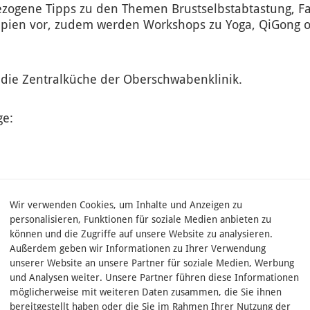
bezogene Tipps zu den Themen Brustselbstabtastung, F
erapien vor, zudem werden Workshops zu Yoga, QiGong 
t die Zentralküche der Oberschwabenklinik.
ge:
Wir verwenden Cookies, um Inhalte und Anzeigen zu
linik
personalisieren, Funktionen für soziale Medien anbieten zu
können und die Zugriffe auf unsere Website zu analysieren.
gischen Zentrums
Außerdem geben wir Informationen zu Ihrer Verwendung
emein-, Viszeral- und Thorax-chirurgie, Leiterin des
unserer Website an unsere Partner für soziale Medien, Werbung
und Analysen weiter. Unsere Partner führen diese Informationen
möglicherweise mit weiteren Daten zusammen, die Sie ihnen
bereitgestellt haben oder die Sie im Rahmen Ihrer Nutzung der