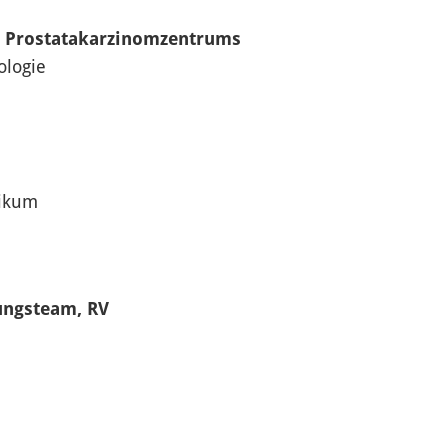
es Prostatakarzinomzentrums
ologie
nikum
ungsteam, RV