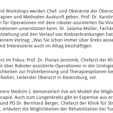
und Workshops werden Chef- und Oberärzte der Obersc
apien und Methoden Auskunft geben. Prof. Dr. Karolin 
n für Operationen mit dem roboter-assistierten Da-Vinc
rationen unterstützen kann. Dr. Salama-Müller, Fachär
ntstehung und den Verlauf von Krebserkrankungen hat. 
seinem Vortrag: „Was Sie schon immer über Krebs wiss
nd Interessierte auch im Alltag beschäftigen.
 im Fokus: Prof. Dr. Florian Jentzmik, Chefarzt der Kl
 über Roboter-assistierte-Operationen in der Urologie. 
ichkeiten zur Früherkennung und Therapieoptionen bei
 Raiber, Leitender Oberarzt in Ravensburg, vor.
 Innere Medizin I, demonstriert live am Modell die Mög
apie. Auch zum Lungenkrebs gibt es Expertise aus ers
 PD Dr. Bernhard Berger, Chefarzt der Klinik für Stra
y, erläutert die Möglichkeiten der Rehabilitation bei