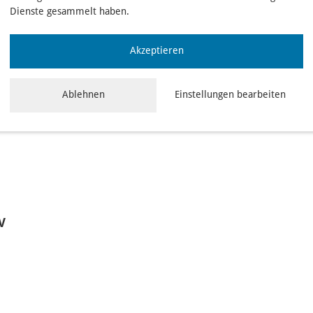
Dienste gesammelt haben.
orax-chirurgie, Leiterin des Darmzentrums
tionen unterstützen?
Akzeptieren
Ablehnen
Einstellungen bearbeiten
V