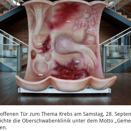
offenen Tür zum Thema Krebs am Samstag, 28. Septem
öchte die Oberschwabenklinik unter dem Motto „Gemei
en.