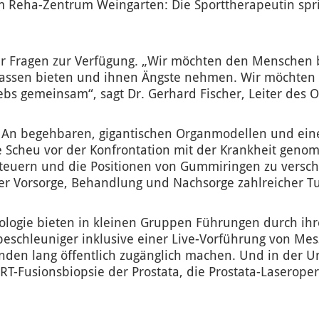
m Reha-Zentrum Weingarten: Die Sporttherapeutin spri
für Fragen zur Verfügung. „Wir möchten den Menschen 
ssen bieten und ihnen Ängste nehmen. Wir möchten ze
ebs gemeinsam“, sagt Dr. Gerhard Fischer, Leiter des 
 An begehbaren, gigantischen Organmodellen und eine
e Scheu vor der Konfrontation mit der Krankheit ge
steuern und die Positionen von Gummiringen zu versc
er Vorsorge, Behandlung und Nachsorge zahlreicher T
ologie bieten in kleinen Gruppen Führungen durch ihr
beschleuniger inklusive einer Live-Vorführung von Mes
den lang öffentlich zugänglich machen. Und in der U
-Fusionsbiopsie der Prostata, die Prostata-Laseroper