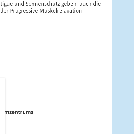
atigue und Sonnenschutz geben, auch die
oder Progressive Muskelrelaxation
 Darmzentrums