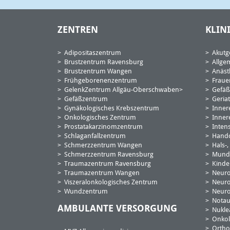
ZENTREN
KLIN
Adipositaszentrum
Akutge
Brustzentrum Ravensburg
Allge
Brustzentrum Wangen
Anäst
Frühgeborenenzentrum
Fraue
GelenkZentrum Allgäu-Oberschwaben
Gefäß
Gefäßzentrum
Geriat
Gynäkologisches Krebszentrum
Inner
Onkologisches Zentrum
Innere
Prostatakarzinomzentrum
Inten
Schlaganfallzentrum
Handc
Schmerzzentrum Wangen
Hals-
Schmerzzentrum Ravensburg
Mund-,
Traumazentrum Ravensburg
Kinde
Traumazentrum Wangen
Neuro
Viszeralonkologisches Zentrum
Neuro
Wundzentrum
Neuro
Nota
AMBULANTE VERSORGUNG
Nukle
Onkol
Ortho