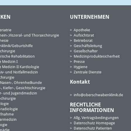
IKEN
UNTERNEHMEN
riatrie
Apotheke
mein-,Viszeral- und Thoraxchirurgie
Aufsichtsrat
hesie
Betriebsrat
nklinik/Geburtshilfe
Geschäftsleitung
chirurgie
Gesellschafter
rische Rehabilitation
Medizinproduktesicherheit
e Medizin I
Presse
 Medizin II Kardiologie
Hygiene
siv- und Notfallmedizin
Zentrale Dienste
hirurgie
Kontakt
, Nasen-, Ohrenheilkunde
 Kiefer-, Gesichtschirurgie
r- und Jugendmedizin
info@oberschwabenklinik
.de
chirurgie
logie
RECHTLICHE
radiologie
INFORMATIONEN
ufnahme
Allg. Vertragsbedingungen
armedizin
Datenschutz Homepage
ogie
Datenschutz Patienten
pädie